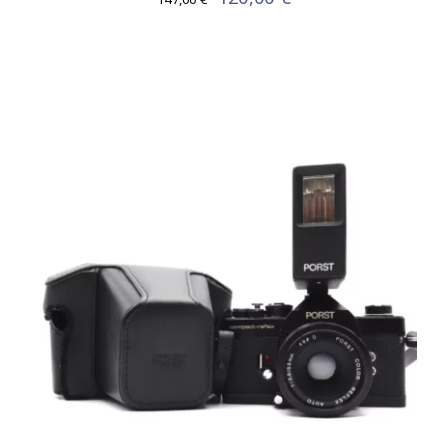
prix
prix
initial
actuel
était :
est :
147,00 €.
120,00 €.
AJOUTER AU PANIER
/
DÉTAILS