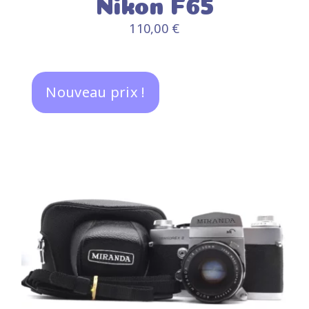
Nikon F65
110,00
€
Nouveau prix !
AJOUTER AU PANIER
/
DÉTAILS