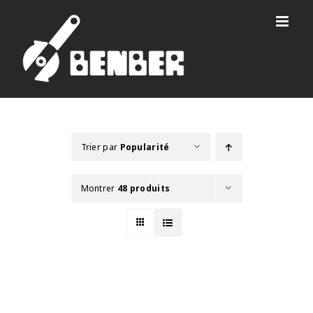
Passer
au
contenu
Trier par
Popularité
Montrer
48 produits