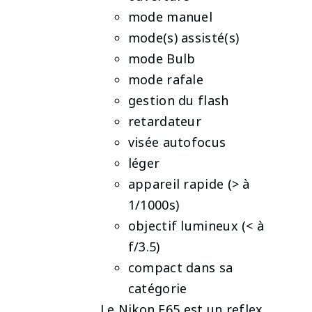
DÉTAILS
mode manuel
mode(s) assisté(s)
mode Bulb
mode rafale
gestion du flash
retardateur
visée autofocus
léger
appareil rapide (> à
1/1000s)
objectif lumineux (< à
f/3.5)
compact dans sa
catégorie
Le Nikon F65 est un reflex