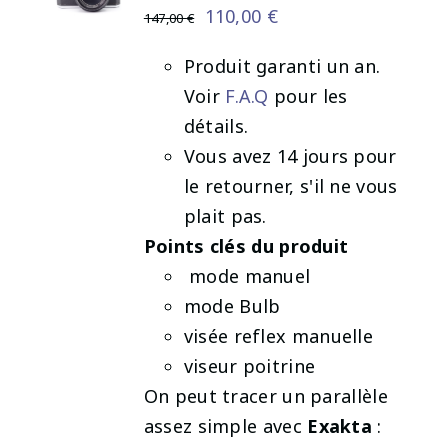
Le
Le
110,00
€
147,00
€
prix
prix
AJOUTER
Produit garanti un an.
initial
actuel
AU
Voir
F.A.Q
pour les
PANIER
était :
est :
détails.
/
147,00 €.
110,00 €.
DÉTAILS
Vous avez 14 jours pour
le retourner, s'il ne vous
plait pas.
Points clés du produit
mode manuel
mode Bulb
visée reflex manuelle
viseur poitrine
On peut tracer un parallèle
assez simple avec
Exakta
: