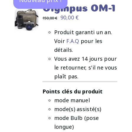
Olympus OM-1
Le
Le
90,00
€
150,00
€
prix
prix
Produit garanti un an.
initial
actuel
Voir
F.A.Q
pour les
AJOUTER
était :
est :
AU
détails.
150,00 €.
90,00 €.
PANIER
Vous avez 14 jours pour
/
le retourner, s'il ne vous
DÉTAILS
plaît pas.
Points clés du produit
mode manuel
mode(s) assisté(s)
mode Bulb (pose
longue)