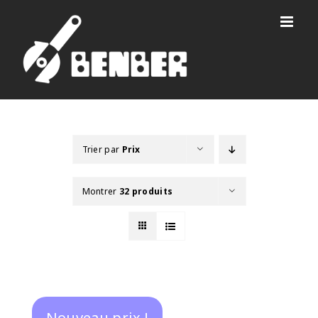
Passer
au
contenu
Trier par
Prix
Montrer
32 produits
Nouveau prix !