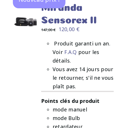
Miranda
Sensorex II
Le
Le
120,00
€
147,00
€
prix
prix
AJOUTER
️ Produit garanti un an.
initial
actuel
AU
Voir
F.A.Q
pour les
PANIER
était :
est :
détails.
/
147,00 €.
120,00 €.
DÉTAILS
Vous avez 14 jours pour
le retourner, s'il ne vous
plaît pas.
Points clés du produit
mode manuel
mode Bulb
retardateur