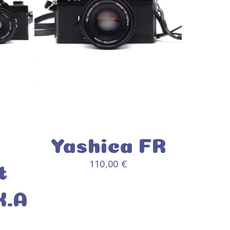
Yashica FR
110,00
€
t
K.A
/
AJOUTER AU PANIER
/
DÉTAILS