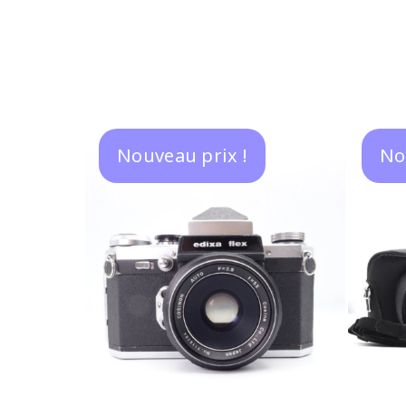
était :
est :
150,00 €.
90,00 €.
Nouveau prix !
No