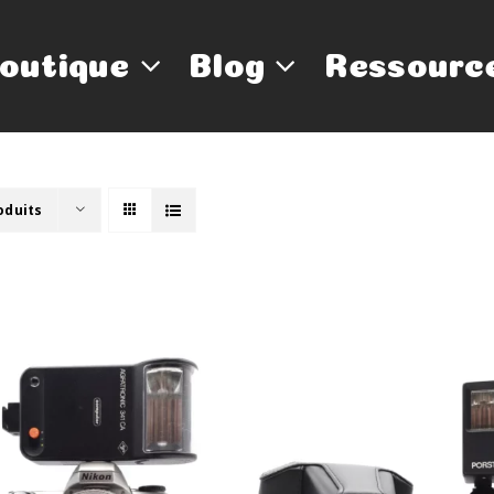
outique
Blog
Ressourc
oduits