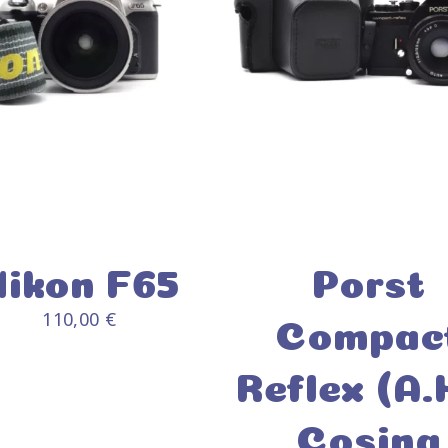
Nikon F65
Porst
110,00
€
Compac
Reflex (A.
JOUTER AU PANIER
/
AJOUTER AU PANIER
DÉTAILS
DÉTAILS
Cosina