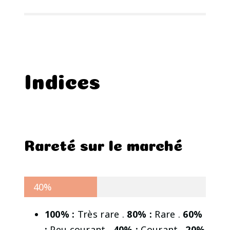
Indices
Rareté sur le marché
40%
100% :
Très rare .
80% :
Rare .
60%
:
Peu courant .
40% :
Courant .
20%