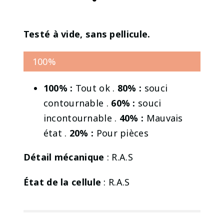
Testé à vide, sans pellicule.
100%
100% :
Tout ok .
80% :
souci
contournable .
60% :
souci
incontournable .
40% :
Mauvais
état .
20% :
Pour pièces
Détail mécanique
: R.A.S
État de la cellule
: R.A.S