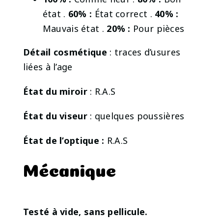
état .
60% :
État correct .
40% :
Mauvais état .
20% :
Pour pièces
Détail cosmétique
: traces d’usures
liées à l’age
État du miroir
: R.A.S
État du viseur
: quelques poussières
État de l’optique :
R.A.S
Mécanique
Testé à vide, sans pellicule.