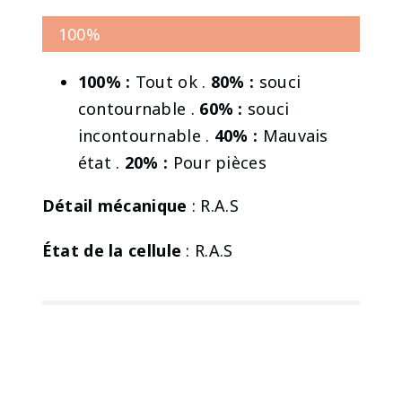
100%
100% :
Tout ok .
80% :
souci
contournable .
60% :
souci
incontournable .
40% :
Mauvais
état .
20% :
Pour pièces
Détail mécanique
: R.A.S
État de la cellule
: R.A.S