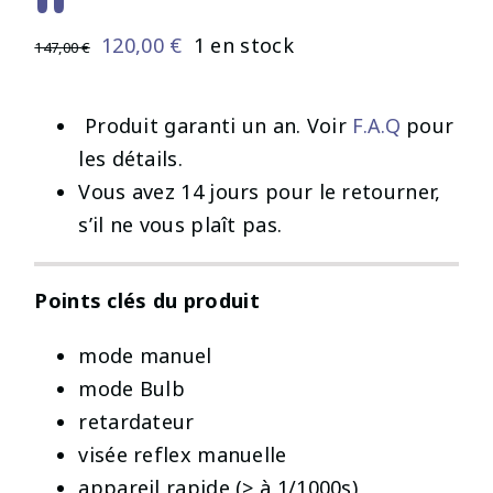
Le
Le
120,00
€
1 en stock
147,00
€
prix
prix
initial
actuel
️ Produit garanti un an. Voir
F.A.Q
pour
était :
est :
les détails.
147,00 €.
120,00 €.
Vous avez 14 jours pour le retourner,
s’il ne vous plaît pas.
Points clés du produit
mode manuel
mode Bulb
retardateur
visée reflex manuelle
appareil rapide (> à 1/1000s)