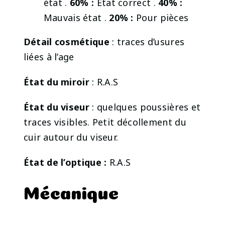
état .
60% :
État correct .
40% :
Mauvais état .
20% :
Pour pièces
Détail cosmétique
: traces d’usures
liées à l’age
État du miroir
: R.A.S
État du viseur
: quelques poussières et
traces visibles. Petit décollement du
cuir autour du viseur.
État de l’optique :
R.A.S
Mécanique