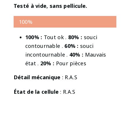
Testé à vide, sans pellicule.
100%
100% :
Tout ok .
80% :
souci
contournable .
60% :
souci
incontournable .
40% :
Mauvais
état .
20% :
Pour pièces
Détail mécanique
: R.A.S
État de la cellule
: R.A.S