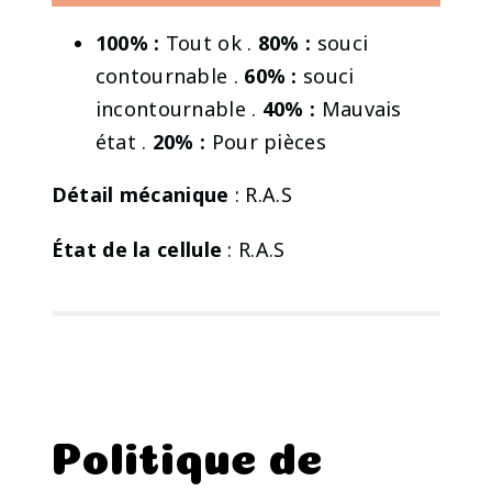
100% :
Tout ok .
80% :
souci
contournable .
60% :
souci
incontournable .
40% :
Mauvais
état .
20% :
Pour pièces
Détail mécanique
: R.A.S
État de la cellule
: R.A.S
Politique de