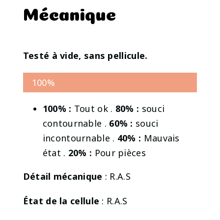
Mécanique
Testé à vide, sans pellicule.
100%
100% :
Tout ok .
80% :
souci
contournable .
60% :
souci
incontournable .
40% :
Mauvais
état .
20% :
Pour pièces
Détail mécanique
: R.A.S
État de la cellule
: R.A.S