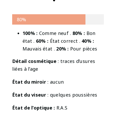
80%
100% :
Comme neuf .
80% :
Bon
état .
60% :
État correct .
40% :
Mauvais état .
20% :
Pour pièces
Détail cosmétique
: traces d’usures
liées à l’age
État du miroir
: aucun
État du viseur
: quelques poussières
État de l’optique :
R.A.S