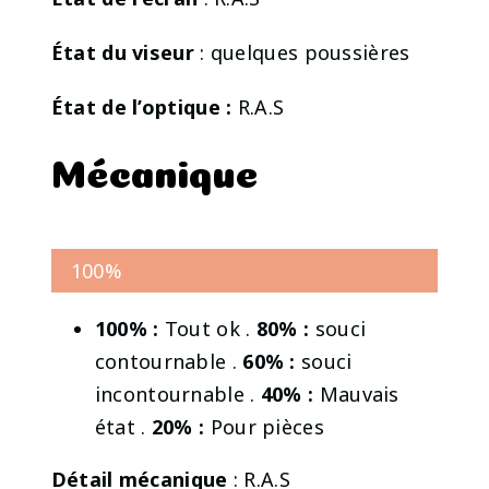
État du viseur
: quelques poussières
État de l’optique :
R.A.S
Mécanique
100%
100% :
Tout ok .
80% :
souci
contournable .
60% :
souci
incontournable .
40% :
Mauvais
état .
20% :
Pour pièces
Détail mécanique
: R.A.S