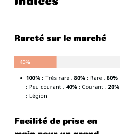
Rareté sur le marché
40%
100% :
Très rare .
80% :
Rare .
60%
:
Peu courant .
40% :
Courant .
20%
:
Légion
Facilité de prise en
main pour un grand