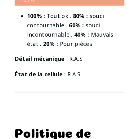
100% :
Tout ok .
80% :
souci
contournable .
60% :
souci
incontournable .
40% :
Mauvais
état .
20% :
Pour pièces
Détail mécanique
: R.A.S
État de la cellule
: R.A.S
Politique de