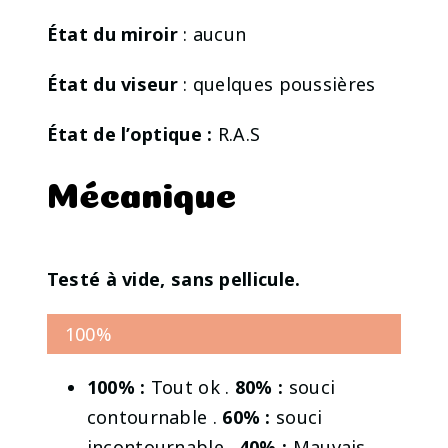
État du miroir
: aucun
État du viseur
: quelques poussières
État de l’optique :
R.A.S
Mécanique
Testé à vide, sans pellicule.
100%
100% :
Tout ok .
80% :
souci
contournable .
60% :
souci
incontournable .
40% :
Mauvais