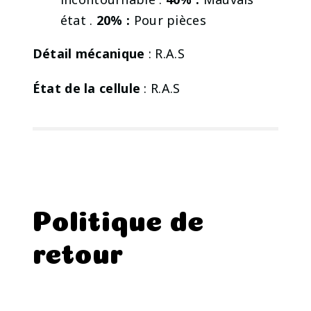
état .
20% :
Pour pièces
Détail mécanique
: R.A.S
État de la cellule
: R.A.S
Politique de
retour