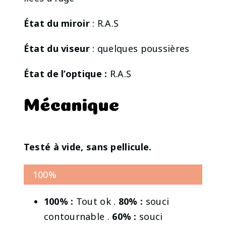
État du miroir
: R.A.S
État du viseur
: quelques poussières
État de l’optique :
R.A.S
Mécanique
Testé à vide, sans pellicule.
100%
100% :
Tout ok .
80% :
souci
contournable .
60% :
souci