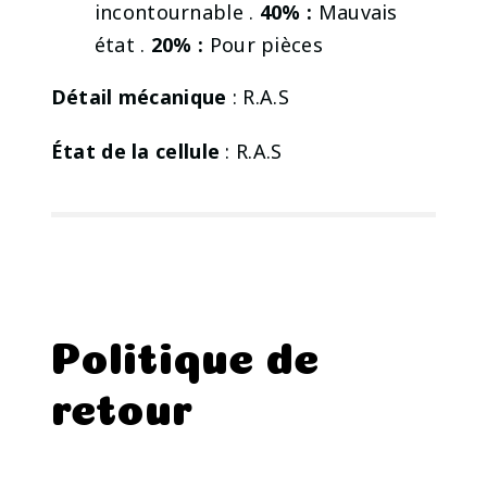
incontournable .
40% :
Mauvais
état .
20% :
Pour pièces
Détail mécanique
: R.A.S
État de la cellule
: R.A.S
Politique de
retour