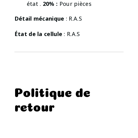
état .
20% :
Pour pièces
Détail mécanique
: R.A.S
État de la cellule
: R.A.S
Politique de
retour