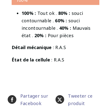
100%
100% :
Tout ok .
80% :
souci
contournable .
60% :
souci
incontournable .
40% :
Mauvais
état .
20% :
Pour pièces
Détail mécanique
: R.A.S
État de la cellule
: R.A.S
Partager sur
Tweeter ce
Facebook
produit