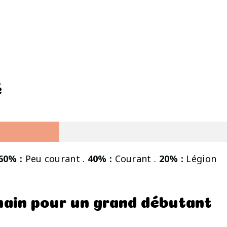
é
60% :
Peu courant .
40% :
Courant .
20% :
Légion
 main pour un grand débutant