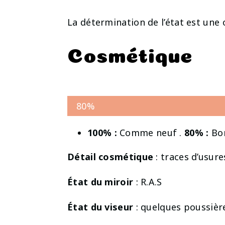
La détermination de l’état est une 
Cosmétique
80%
100% :
Comme neuf .
80% :
Bon
Détail cosmétique
: traces d’usures
État du miroir
: R.A.S
État du viseur
: quelques poussièr