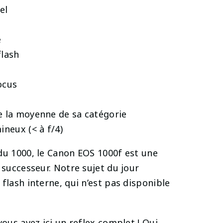
el
e
flash
ocus
e la moyenne de sa catégorie
ineux (< à f/4)
du 1000, le Canon EOS 1000f est une
 successeur. Notre sujet du jour
flash interne, qui n’est pas disponible
vous avez ici un reflex complet ! Qui