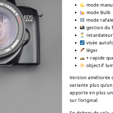
mode manu
mode Bulb
mode rafal
gestion du 
retardateur
visée autof
léger
+ rapide qu
objectif lum
Version améliorée 
variante plus qu’un
apporte en plus un 
sur l’original.
En dehors de cela, 