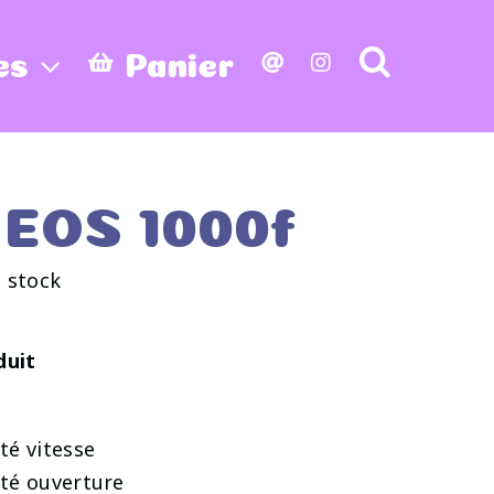
es
Panier
 EOS 1000f
 stock
duit
té vitesse
té ouverture