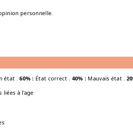
opinion personnelle.
 état .
60% :
État correct .
40% :
Mauvais état .
20
 liées à l’age
es