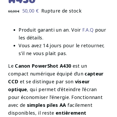
Le
Le
50,00
€
Rupture de stock
60,00
€
prix
prix
initial
actuel
Produit garanti un an. Voir
F.A.Q
pour
était :
est :
les détails.
60,00 €.
50,00 €.
Vous avez 14 jours pour le retourner,
s’il ne vous plait pas.
Le
Canon PowerShot A430
est un
compact numérique équipé d’un
capteur
CCD
et se distingue par son
viseur
optique
, qui permet d’éteindre l’écran
pour économiser l’énergie. Fonctionnant
avec de
simples piles AA
facilement
disponibles, il reste
entièrement