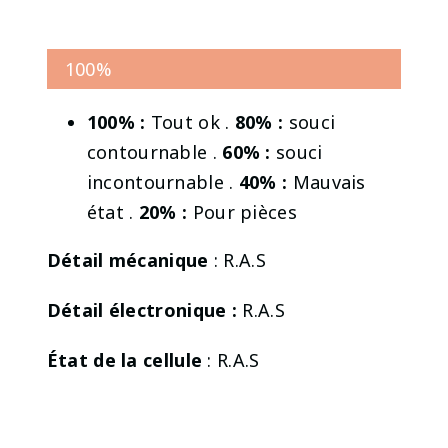
100%
100% :
Tout ok .
80% :
souci
contournable .
60% :
souci
incontournable .
40% :
Mauvais
état .
20% :
Pour pièces
Détail mécanique
: R.A.S
Détail électronique :
R.A.S
État de la cellule
: R.A.S