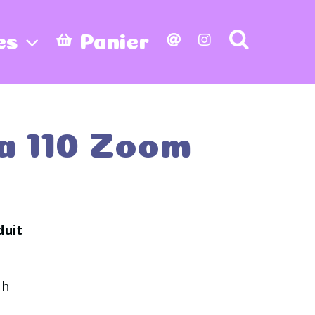
es
Panier
a 110 Zoom
duit
sh