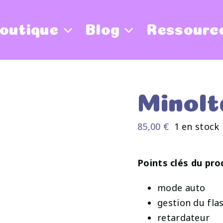
outique
Blog
Ressourc
Minolt
85,00
€
1 en stock
Points clés du pro
mode auto
gestion du fla
retardateur