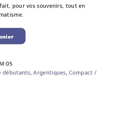
it, pour vos souvenirs, tout en
omatisme.
anier
M-05
é débutants
,
Argentiques
,
Compact /