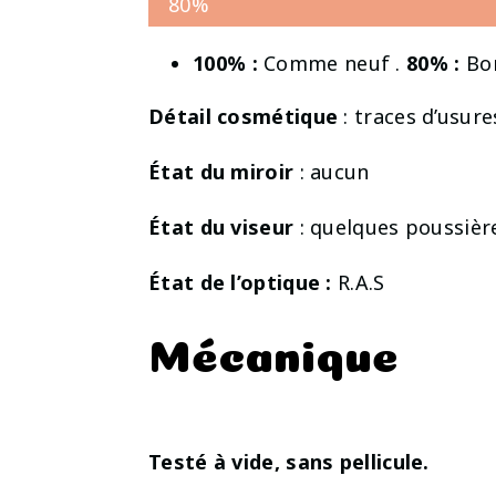
80%
100% :
Comme neuf .
80% :
Bon
Détail cosmétique
: traces d’usures
État du miroir
: aucun
État du viseur
: quelques poussièr
État de l’optique :
R.A.S
Mécanique
Testé à vide, sans pellicule.