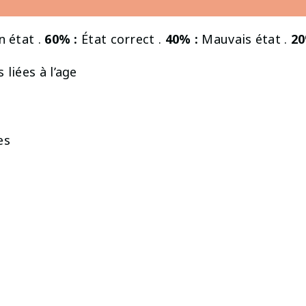
 état .
60% :
État correct .
40% :
Mauvais état .
20
 liées à l’age
es