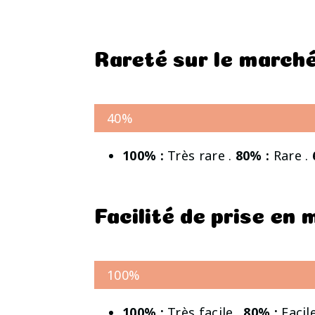
Rareté sur le march
40%
100% :
Très rare .
80% :
Rare .
Facilité de prise en
100%
100% :
Très facile .
80% :
Facile