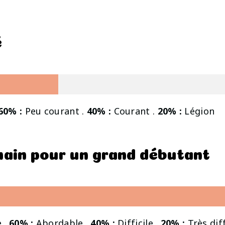
é
60% :
Peu courant .
40% :
Courant .
20% :
Légion
 main pour un grand débutant
 .
60% :
Abordable .
40% :
Difficile .
20% :
Très diff