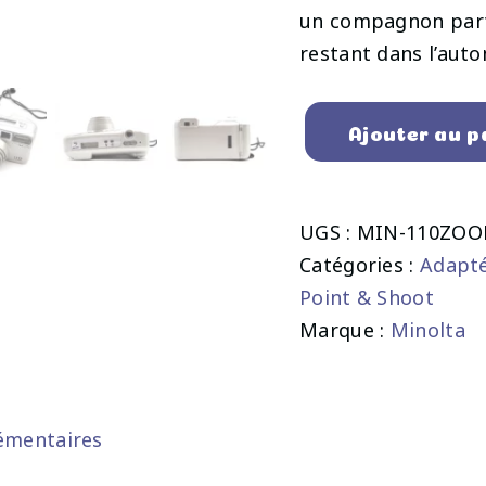
un compagnon parfa
restant dans l’aut
Ajouter au p
UGS :
MIN-110ZOO
Catégories :
Adapt
Point & Shoot
Marque :
Minolta
émentaires