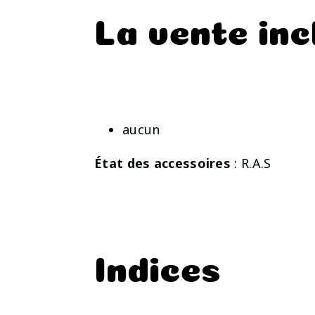
La vente inc
aucun
État des accessoires
: R.A.S
Indices