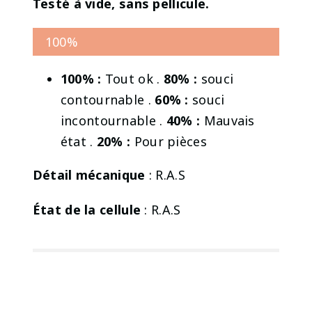
Testé à vide, sans pellicule.
100%
100% :
Tout ok .
80% :
souci
contournable .
60% :
souci
incontournable .
40% :
Mauvais
état .
20% :
Pour pièces
Détail mécanique
: R.A.S
État de la cellule
: R.A.S