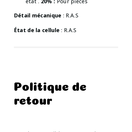
état .
20% :
Pour pièces
Détail mécanique
: R.A.S
État de la cellule
: R.A.S
Politique de
retour