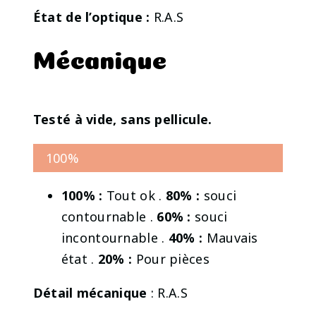
État de l’optique :
R.A.S
Mécanique
Testé à vide, sans pellicule.
100%
100% :
Tout ok .
80% :
souci
contournable .
60% :
souci
incontournable .
40% :
Mauvais
état .
20% :
Pour pièces
Détail mécanique
: R.A.S