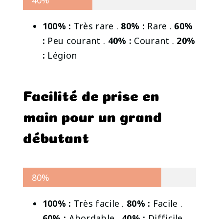
40%
100% :
Très rare .
80% :
Rare .
60%
:
Peu courant .
40% :
Courant .
20%
:
Légion
Facilité de prise en
main pour un grand
débutant
80%
100% :
Très facile .
80% :
Facile .
60% :
Abordable .
40% :
Difficile .