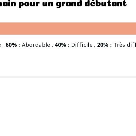
 main pour un grand débutant
 .
60% :
Abordable .
40% :
Difficile .
20% :
Très diff