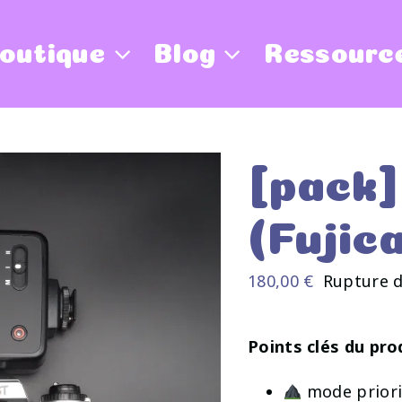
outique
Blog
Ressourc
[pack]
(Fujic
180,00
€
Rupture d
Points clés du pro
mode priori