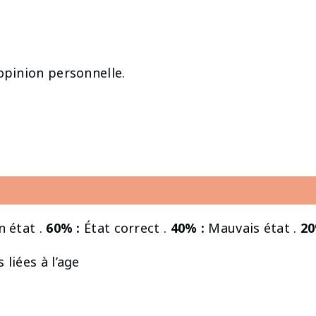
opinion personnelle.
 état .
60% :
État correct .
40% :
Mauvais état .
20
 liées à l’age