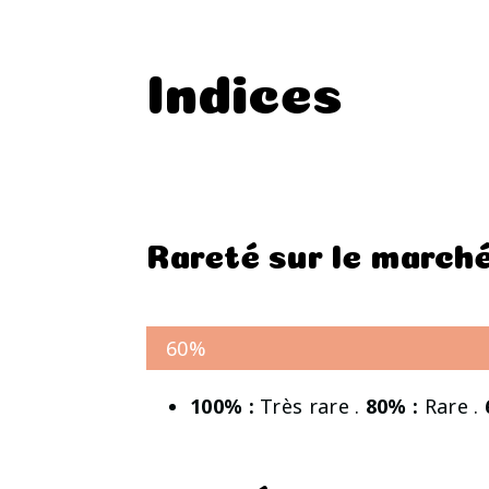
Indices
Rareté sur le march
60%
100% :
Très rare .
80% :
Rare .