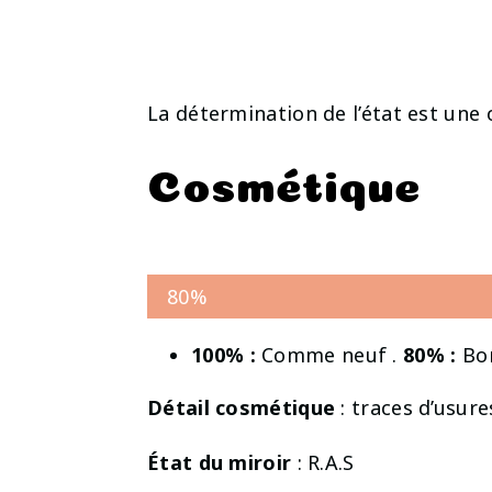
La détermination de l’état est une 
Cosmétique
80%
100% :
Comme neuf .
80% :
Bon
Détail cosmétique
: traces d’usures
État du miroir
: R.A.S