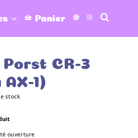
es
Panier
 Porst CR-3
a AX-1)
e stock
duit
té ouverture