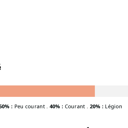
é
60% :
Peu courant .
40% :
Courant .
20% :
Légion