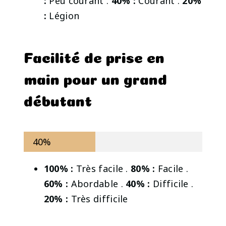
:
Peu courant .
40% :
Courant .
20%
:
Légion
Facilité de prise en
main pour un grand
débutant
40%
100% :
Très facile .
80% :
Facile .
60% :
Abordable .
40% :
Difficile .
20% :
Très difficile