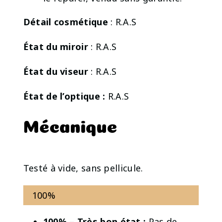
Détail cosmétique
: R.A.S
État du miroir
: R.A.S
État du viseur
: R.A.S
État de l’optique :
R.A.S
Mécanique
Testé à vide, sans pellicule.
100%
100% – Très bon état :
Pas de