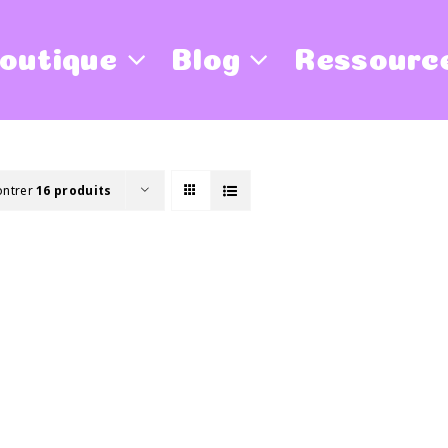
outique
Blog
Ressourc
ntrer
16 produits