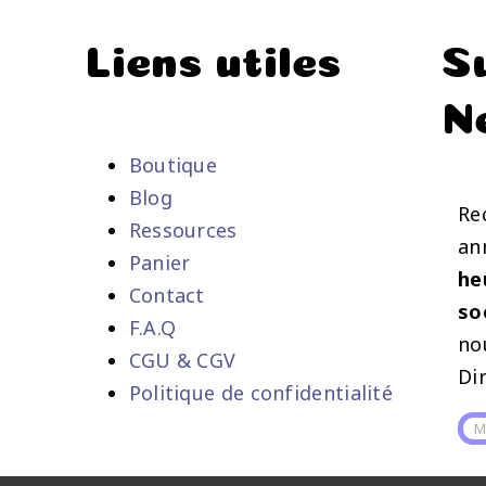
Liens utiles
S
N
Boutique
Blog
Re
Ressources
an
Panier
he
Contact
so
F.A.Q
no
CGU & CGV
Di
Politique de confidentialité