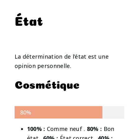
État
La détermination de l’état est une
opinion personnelle.
Cosmétique
80%
100% :
Comme neuf .
80% :
Bon
état .
60% :
État correct .
40% :