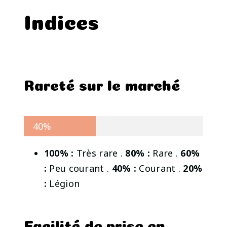
Indices
Rareté sur le marché
40%
100% :
Très rare .
80% :
Rare .
60%
:
Peu courant .
40% :
Courant .
20%
:
Légion
Facilité de prise en