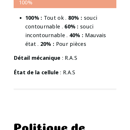
100%
100% :
Tout ok .
80% :
souci
contournable .
60% :
souci
incontournable .
40% :
Mauvais
état .
20% :
Pour pièces
Détail mécanique
: R.A.S
État de la cellule
: R.A.S
Politique de