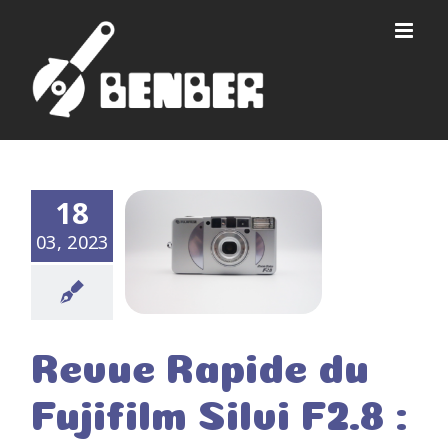
Passer
au
contenu
18
03, 2023
Revue Rapide du
Fujifilm Silvi F2.8 :