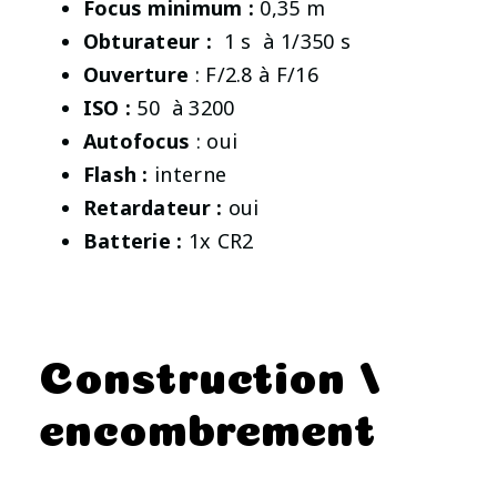
Focus minimum :
0,35 m
Obturateur :
1 s à 1/350 s
Ouverture
: F/2.8 à F/16
ISO :
50 à 3200
Autofocus
: oui
Flash :
interne
Retardateur :
oui
Batterie :
1x CR2
Construction /
encombrement