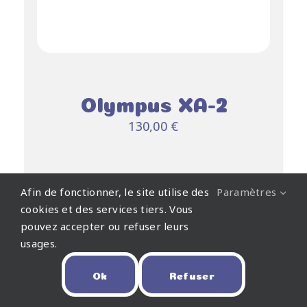
Olympus XA-2
130,00
€
AJOUTER AU
Afin de fonctionner, le site utilise des
Paramètres
cookies et des services tiers. Vous
PANIER
DÉTAILS
pouvez accepter ou refuser leurs
/
usages.
Ok
Refuser