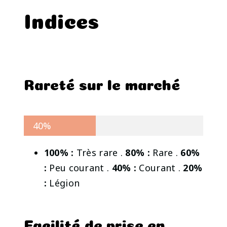
Indices
Rareté sur le marché
40%
100% :
Très rare .
80% :
Rare .
60%
:
Peu courant .
40% :
Courant .
20%
:
Légion
Facilité de prise en