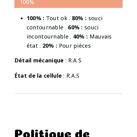
100%
100% :
Tout ok .
80% :
souci
contournable .
60% :
souci
incontournable .
40% :
Mauvais
état .
20% :
Pour pièces
Détail mécanique
: R.A.S
État de la cellule
: R.A.S
Politique de