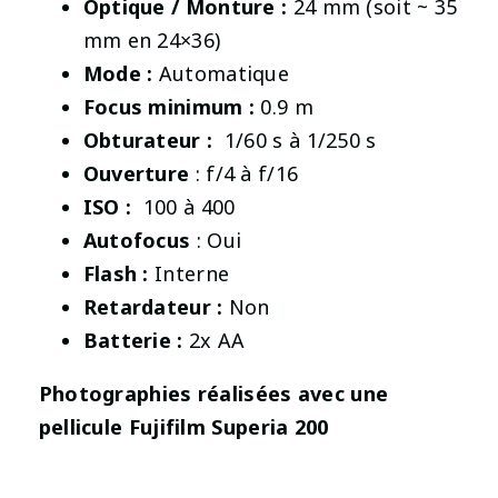
Optique / Monture :
24 mm (soit ~ 35
mm en 24×36)
Mode :
Automatique
Focus minimum :
0.9 m
Obturateur :
1/60 s à 1/250 s
Ouverture
: f/4 à f/16
ISO :
100 à 400
Autofocus
: Oui
Flash :
Interne
Retardateur :
Non
Batterie :
2x AA
Photographies réalisées avec une
pellicule Fujifilm Superia 200