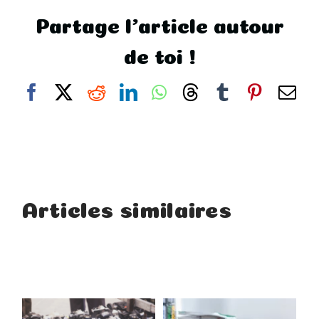
Partage l'article autour
de toi !
Facebook
X
Reddit
LinkedIn
WhatsApp
Threads
Tumblr
Pintere
Em
Articles similaires