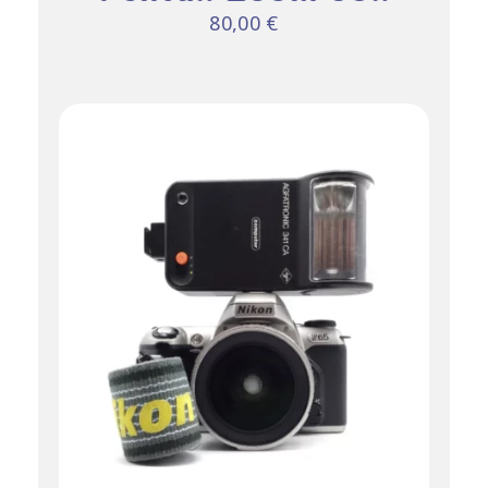
80,00
€
AJOUTER AU
PANIER
DÉTAILS
/