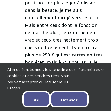
petit boitier plus léger à glisser
dans la besace, je me suis
naturellement dirigé vers celui-ci.
Mais entre ceux dont la fonction
ne marche plus, ceux un peu en
vrac et ceux très nettement trop
chers (actuellement il y en a un à
plus de 250 € qui est certes en très
bon état, mais à 250 boules…), je
peine à en trouver un qui me
Afin de fonctionner, le site utilise des
Paramètres
cookies et des services tiers. Vous
convienne.
pouvez accepter ou refuser leurs
Habituellement, tu proposes des
usages.
alternatives ; et là sauf erreur de
ma part, je n’en ai pas trouvé dans
Ok
Refuser
ton article. Saurais tu nous guider