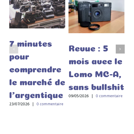
7 minutes
6
Revue : 5
pour
a
mois avec le
comprendre
p
Lomo MC-A,
le marché de
é
sans bullshit
l’argentique
q
09/05/2026
|
0 commentaire
23/07/2026
|
0 commentaire
E
16/