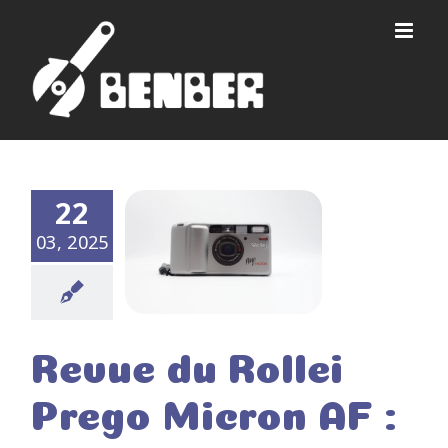
Passer
au
contenu
22
03, 2025
Revue du Rollei
Prego Micron AF :