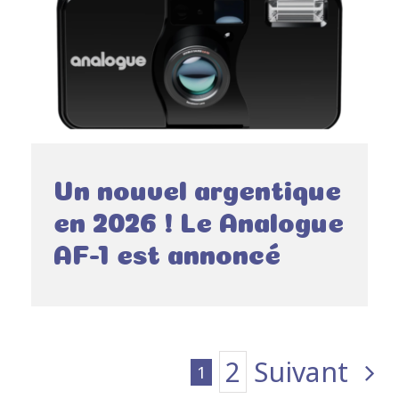
Un nouvel argentique
en 2026 ! Le Analogue
AF-1 est annoncé
2
Suivant
1