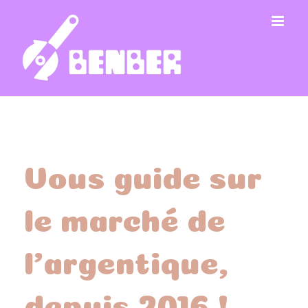
Passer
au
contenu
Vous guide sur
le marché de
l’argentique,
depuis 2016 !